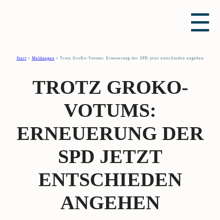
☰
Start
»
Meldungen
»
Trotz GroKo-Votums: Erneuerung der SPD jetzt entschieden angehen
TROTZ GROKO-
VOTUMS:
ERNEUERUNG DER
SPD JETZT
ENTSCHIEDEN
ANGEHEN