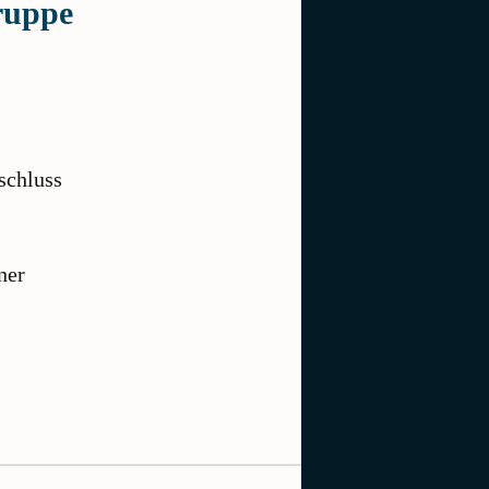
ruppe
schluss
ner