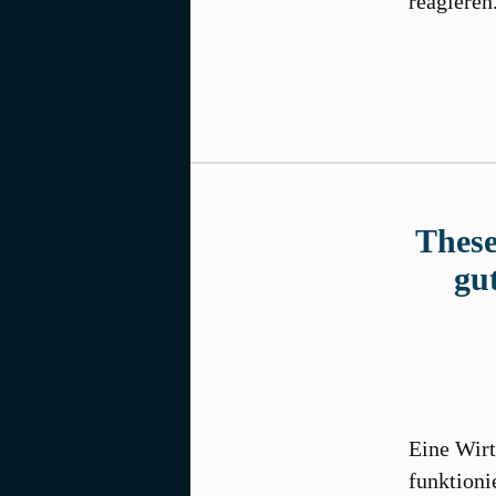
reagiere
These
gu
Eine Wirt
funktioni