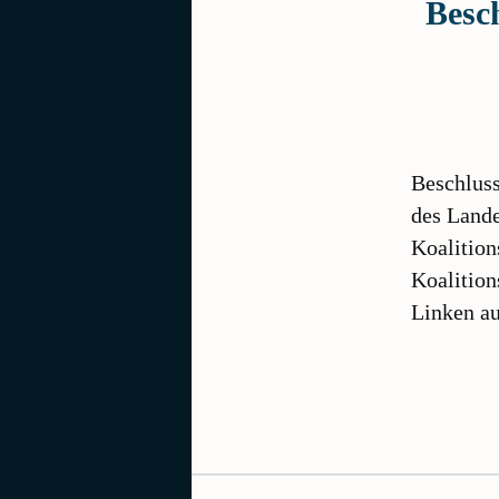
Besc
Beschluss
des Land
Koalition
Koalition
Linken a