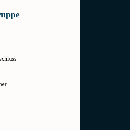
ruppe
schluss
ner