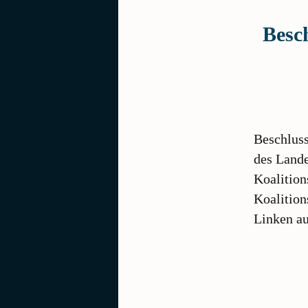
Besc
Beschluss
des Land
Koalition
Koalition
Linken a