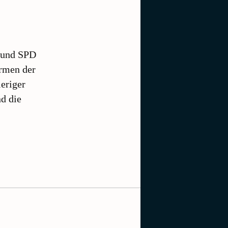
n und SPD
ormen der
ieriger
d die