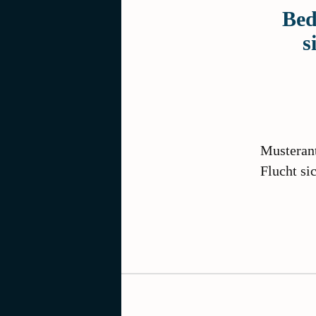
Bed
s
Musteran
Flucht si