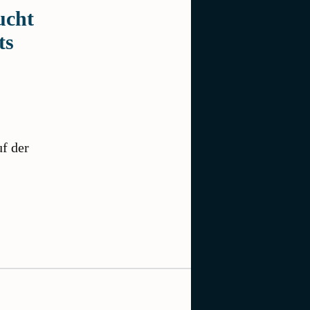
ucht
ts
f der