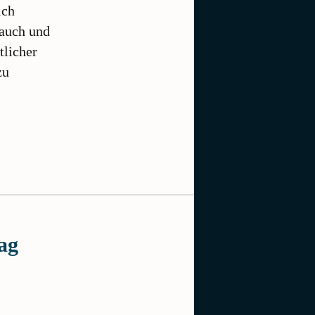
ich
 auch und
tlicher
zu
ag