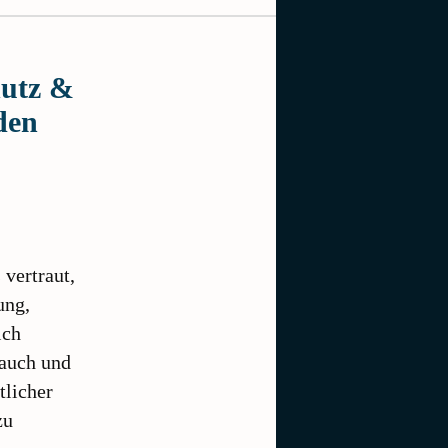
hutz &
den
 vertraut,
ung,
ich
 auch und
tlicher
zu