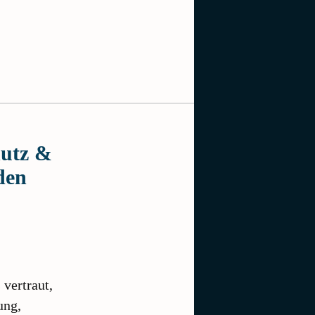
hutz &
den
 vertraut,
ung,