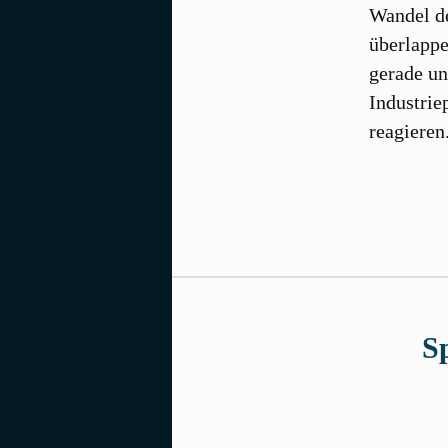
Wandel de
überlappe
gerade un
Industrie
reagiere
S