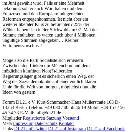
im Juni gewählt wird. Falls er eine Mehrheit
bekommt, soll er auch Wort halten und den
Franzosen und den Europäern mit gerechten
Reformen entgegenkommen. Ist nicht aber ein
weiterer liberaler Kurs zu befürchten? 25% der
Wähler haben sich in der Stichwahl am 07. Mai der
Stimme enthalten, es waren auch über 4 Millionen
ungültige Stimmen abgegeben… Kleiner
Vertrauensvorschuss!
Möge also die Parti Socialiste sich erneuern!
Zwischen den Linken um Mélenchon und dem
möglichen künftigen Neo(?)-liberalen
Regierungslager gibt es sicherlich einen Weg, der
Weg der Sozialdemokratie auf einer endlich klaren
Linie für die Welt von morgen, möglichst ohne die
Ideen von gestern.
Forum DL21 e.V.
Kurt-Schumacher-Haus
Müllerstraße 163
D-
13353 Berlin
Telefon: +49 030 / 40 56 46 19
Mobil: +49 157 / 56
45 34 33
E-Mail: info@dl21.de
Mitglieder
Registrieren
Satzung
Vorstand
Meta
Impressum
Datenschutz
Kontakt
Links
DL21 auf Twitter
DL21 auf Instagram
DL21 auf Facebook