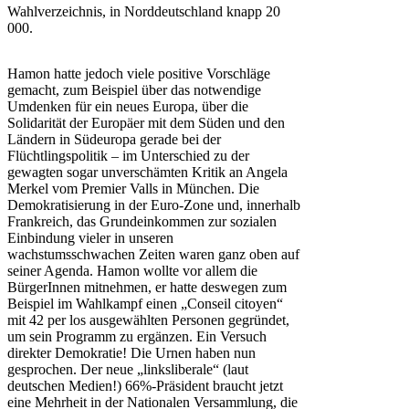
Wahlverzeichnis, in Norddeutschland knapp 20
000.
Hamon hatte jedoch viele positive Vorschläge
gemacht, zum Beispiel über das notwendige
Umdenken für ein neues Europa, über die
Solidarität der Europäer mit dem Süden und den
Ländern in Südeuropa gerade bei der
Flüchtlingspolitik – im Unterschied zu der
gewagten sogar unverschämten Kritik an Angela
Merkel vom Premier Valls in München. Die
Demokratisierung in der Euro-Zone und, innerhalb
Frankreich, das Grundeinkommen zur sozialen
Einbindung vieler in unseren
wachstumsschwachen Zeiten waren ganz oben auf
seiner Agenda. Hamon wollte vor allem die
BürgerInnen mitnehmen, er hatte deswegen zum
Beispiel im Wahlkampf einen „Conseil citoyen“
mit 42 per los ausgewählten Personen gegründet,
um sein Programm zu ergänzen. Ein Versuch
direkter Demokratie! Die Urnen haben nun
gesprochen. Der neue „linksliberale“ (laut
deutschen Medien!) 66%-Präsident braucht jetzt
eine Mehrheit in der Nationalen Versammlung, die