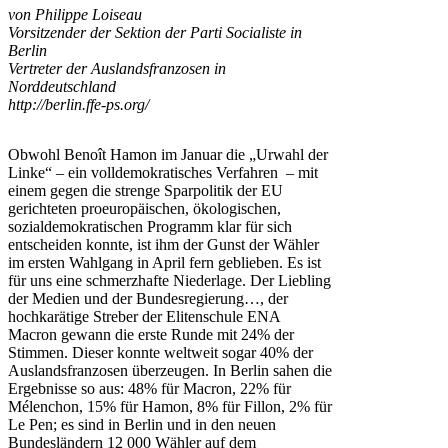
von Philippe Loiseau
Vorsitzender der Sektion der Parti Socialiste in
Berlin
Vertreter der Auslandsfranzosen in
Norddeutschland
http://berlin.ffe-ps.org/
Obwohl Benoît Hamon im Januar die „Urwahl der
Linke“ – ein volldemokratisches Verfahren – mit
einem gegen die strenge Sparpolitik der EU
gerichteten proeuropäischen, ökologischen,
sozialdemokratischen Programm klar für sich
entscheiden konnte, ist ihm der Gunst der Wähler
im ersten Wahlgang in April fern geblieben. Es ist
für uns eine schmerzhafte Niederlage. Der Liebling
der Medien und der Bundesregierung…, der
hochkarätige Streber der Elitenschule ENA
Macron gewann die erste Runde mit 24% der
Stimmen. Dieser konnte weltweit sogar 40% der
Auslandsfranzosen überzeugen. In Berlin sahen die
Ergebnisse so aus: 48% für Macron, 22% für
Mélenchon, 15% für Hamon, 8% für Fillon, 2% für
Le Pen; es sind in Berlin und in den neuen
Bundesländern 12 000 Wähler auf dem