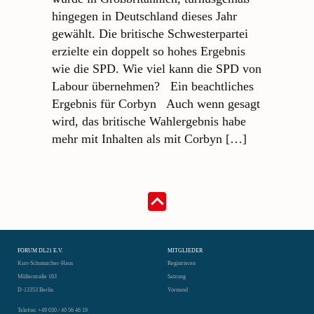
hingegen in Deutschland dieses Jahr
gewählt. Die britische Schwesterpartei
erzielte ein doppelt so hohes Ergebnis
wie die SPD. Wie viel kann die SPD von
Labour übernehmen? Ein beachtliches
Ergebnis für Corbyn Auch wenn gesagt
wird, das britische Wahlergebnis habe
mehr mit Inhalten als mit Corbyn […]
FORUM DL21 E.V.
MITGLIEDER
Kurt-Schumacher-Haus
Registrieren
Müllerstraße 163
Satzung
D-13353 Berlin
Vorstand
Telefon: +49 030 / 40 56 46 19