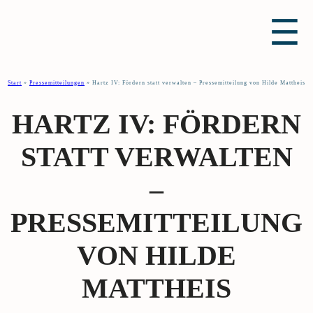
☰
Start
»
Pressemitteilungen
»
Hartz IV: Fördern statt verwalten – Pressemitteilung von Hilde Mattheis
HARTZ IV: FÖRDERN
STATT VERWALTEN
–
PRESSEMITTEILUNG
VON HILDE
MATTHEIS