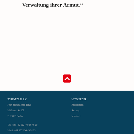
Verwaltung ihrer Armut.“
FORUM DL21 E.V.
MITGLIEDER
Kurt-Schumacher-Haus
Registrieren
Müllerstraße 163
Satzung
D-13353 Berlin
Vorstand
Telefon: +49 030 / 40 56 46 19
Mobil: +49 157 / 56 45 34 33