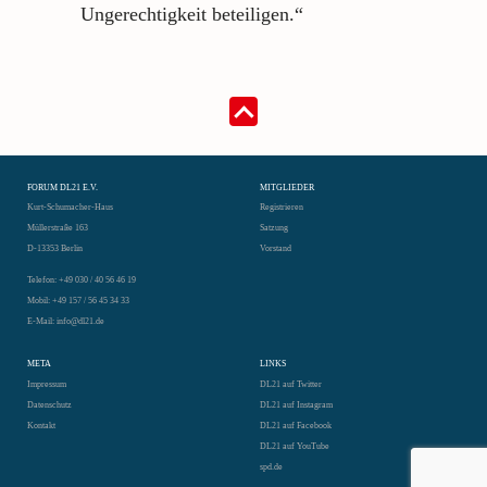
Ungerechtigkeit beteiligen.“
FORUM DL21 E.V.
MITGLIEDER
Kurt-Schumacher-Haus
Registrieren
Müllerstraße 163
Satzung
D-13353 Berlin
Vorstand
Telefon: +49 030 / 40 56 46 19
Mobil: +49 157 / 56 45 34 33
E-Mail: info@dl21.de
META
LINKS
Impressum
DL21 auf Twitter
Datenschutz
DL21 auf Instagram
Kontakt
DL21 auf Facebook
DL21 auf YouTube
spd.de