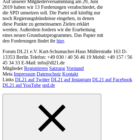
Auf unserer Mitgliederversammlung am 29, Juni
2019 haben wir 13 Forderungen verabschiedet, die
die SPD umsetzen soll. Die Partei soll künftig nur
noch Regierungsbündnisse eingehen, in denen
diese Punkte zu gemeinsamen Zielen erklärt
werden. Außerdem fordern wir die Erarbeitung
eines neuen Grundsatzprogrammes. Das Papier mit
den Forderungen findet ihr
hier
.
Forum DL21 e.V.
Kurt-Schumacher-Haus
Müllerstraße 163
D-
13353 Berlin
Telefon: +49 030 / 40 56 46 19
Mobil: +49 157 / 56
45 34 33
E-Mail: info@dl21.de
Mitglieder
Registrieren
Satzung
Vorstand
Meta
Impressum
Datenschutz
Kontakt
Links
DL21 auf Twitter
DL21 auf Instagram
DL21 auf Facebook
DL21 auf YouTube
spd.de