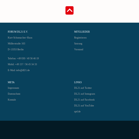
FORUM DL21 E.V.
MITGLIEDER
Kurt-Schumacher-Haus
Registrieren
Müllerstraße 163
Satzung
D-13353 Berlin
Vorstand
Telefon: +49 030 / 40 56 46 19
Mobil: +49 157 / 56 45 34 33
E-Mail: info@dl21.de
META
LINKS
Impressum
DL21 auf Twitter
Datenschutz
DL21 auf Instagram
Kontakt
DL21 auf Facebook
DL21 auf YouTube
spd.de