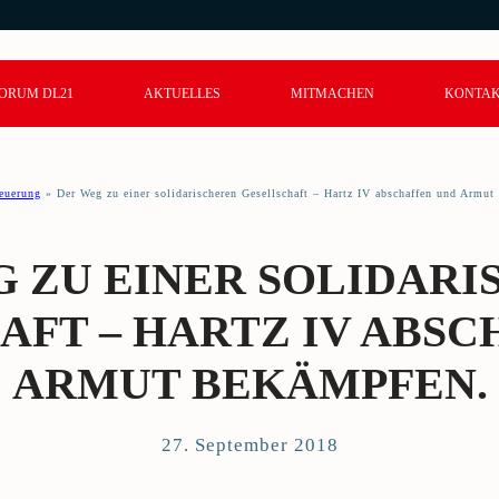
ORUM DL21
AKTUELLES
MITMACHEN
KONTA
euerung
»
Der Weg zu einer solidarischeren Gesellschaft – Hartz IV abschaffen und Armut
 ZU EINER SOLIDAR
AFT – HARTZ IV ABSC
ARMUT BEKÄMPFEN.
27. September 2018