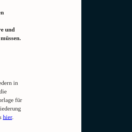
en
re und
n müssen.
dern in
die
orlage für
liederung
es
hier
.