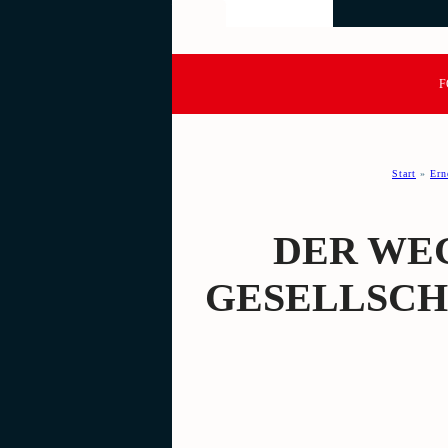
F
Start
»
Ern
DER WEG
GESELLSCH