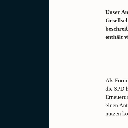
Unser An
Gesellsc
beschrei
enthält v
Als Foru
die SPD h
Erneuerun
einen Ant
nutzen kö