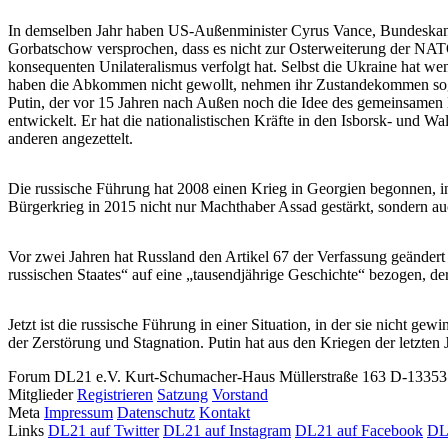
In demselben Jahr haben US-Außenminister Cyrus Vance, Bundeskan
Gorbatschow versprochen, dass es nicht zur Osterweiterung der NA
konsequenten Unilateralismus verfolgt hat. Selbst die Ukraine hat we
haben die Abkommen nicht gewollt, nehmen ihr Zustandekommen soga
Putin, der vor 15 Jahren nach Außen noch die Idee des gemeinsamen H
entwickelt. Er hat die nationalistischen Kräfte in den Isborsk- und W
anderen angezettelt.
Die russische Führung hat 2008 einen Krieg in Georgien begonnen, in 
Bürgerkrieg in 2015 nicht nur Machthaber Assad gestärkt, sondern au
Vor zwei Jahren hat Russland den Artikel 67 der Verfassung geändert
russischen Staates“ auf eine „tausendjährige Geschichte“ bezogen, der
Jetzt ist die russische Führung in einer Situation, in der sie nicht ge
der Zerstörung und Stagnation. Putin hat aus den Kriegen der letzten J
Forum DL21 e.V.
Kurt-Schumacher-Haus
Müllerstraße 163
D-13353 
Mitglieder
Registrieren
Satzung
Vorstand
Meta
Impressum
Datenschutz
Kontakt
Links
DL21 auf Twitter
DL21 auf Instagram
DL21 auf Facebook
DL