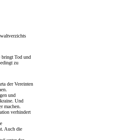
ewaltverzichts
e bringt Tod und
bedingt zu
ta der Vereinten
hen.
agen und
Ukraine. Und
her machen.
ation verhindert
ge
t. Auch die