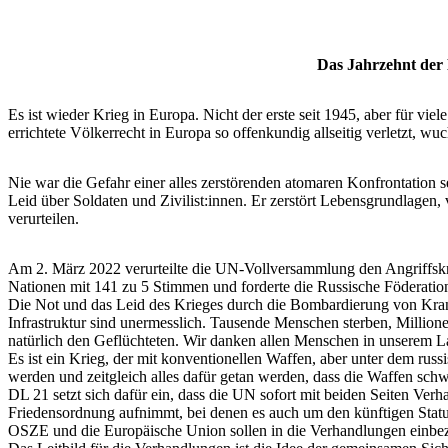
Das Jahrzehnt der
Es ist wieder Krieg in Europa. Nicht der erste seit 1945, aber für vie
errichtete Völkerrecht in Europa so offenkundig allseitig verletzt, wuc
Nie war die Gefahr einer alles zerstörenden atomaren Konfrontation s
Leid über Soldaten und Zivilist:innen. Er zerstört Lebensgrundlagen, 
verurteilen.
Am 2. März 2022 verurteilte die UN-Vollversammlung den Angriffskr
Nationen mit 141 zu 5 Stimmen und forderte die Russische Föderatio
Die Not und das Leid des Krieges durch die Bombardierung von Kra
Infrastruktur sind unermesslich. Tausende Menschen sterben, Millione
natürlich den Geflüchteten. Wir danken allen Menschen in unserem Lan
Es ist ein Krieg, der mit konventionellen Waffen, aber unter dem rus
werden und zeitgleich alles dafür getan werden, dass die Waffen sch
DL 21 setzt sich dafür ein, dass die UN sofort mit beiden Seiten Ve
Friedensordnung aufnimmt, bei denen es auch um den künftigen Stat
OSZE und die Europäische Union sollen in die Verhandlungen einbe