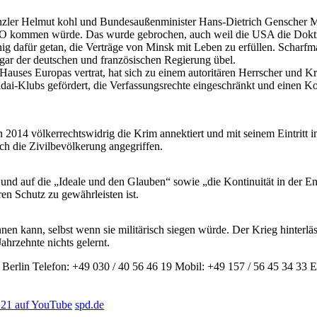
zler Helmut kohl und Bundesaußenminister Hans-Dietrich Genscher M
TO kommen würde. Das wurde gebrochen, auch weil die USA die Doktr
nig dafür getan, die Verträge von Minsk mit Leben zu erfüllen. Scharf
r der deutschen und französischen Regierung übel.
auses Europas vertrat, hat sich zu einem autoritären Herrscher und K
aldai-Klubs gefördert, die Verfassungsrechte eingeschränkt und einen K
2014 völkerrechtswidrig die Krim annektiert und mit seinem Eintritt i
ch die Zivilbevölkerung angegriffen.
 und auf die „Ideale und den Glauben“ sowie „die Kontinuität in der E
en Schutz zu gewährleisten ist.
winnen kann, selbst wenn sie militärisch siegen würde. Der Krieg hinterlä
ahrzehnte nichts gelernt.
Berlin
Telefon: +49 030 / 40 56 46 19
Mobil: +49 157 / 56 45 34 33
E
21 auf YouTube
spd.de