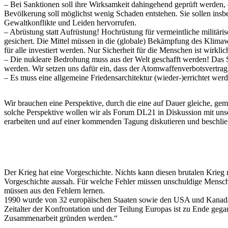
– Bei Sanktionen soll ihre Wirksamkeit dahingehend geprüft werden, o
Bevölkerung soll möglichst wenig Schaden entstehen. Sie sollen insb
Gewaltkonflikte und Leiden hervorrufen.
– Abrüstung statt Aufrüstung! Hochrüstung für vermeintliche militäris
gesichert. Die Mittel müssen in die (globale) Bekämpfung des Klima
für alle investiert werden. Nur Sicherheit für die Menschen ist wirklic
– Die nukleare Bedrohung muss aus der Welt geschafft werden! Das S
werden. Wir setzen uns dafür ein, dass der Atomwaffenverbotsvertrag 
– Es muss eine allgemeine Friedensarchitektur (wieder-)errichtet werden
Wir brauchen eine Perspektive, durch die eine auf Dauer gleiche, gem
solche Perspektive wollen wir als Forum DL21 in Diskussion mit uns
erarbeiten und auf einer kommenden Tagung diskutieren und beschlie
Der Krieg hat eine Vorgeschichte. Nichts kann diesen brutalen Krieg
Vorgeschichte aussah. Für welche Fehler müssen unschuldige Mensch
müssen aus den Fehlern lernen.
1990 wurde von 32 europäischen Staaten sowie den USA und Kanada d
Zeitalter der Konfrontation und der Teilung Europas ist zu Ende geg
Zusammenarbeit gründen werden.“