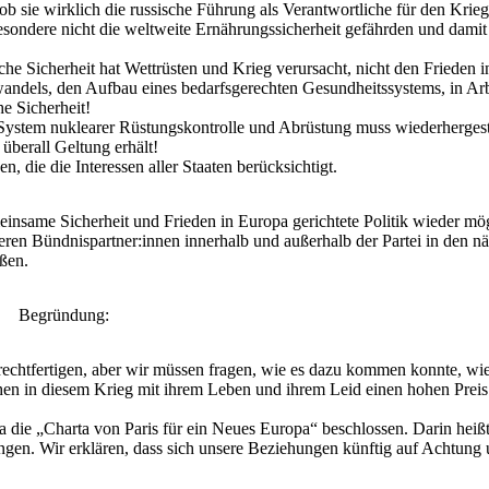
b sie wirklich die russische Führung als Verantwortliche für den Krieg
esondere nicht die weltweite Ernährungssicherheit gefährden und damit
che Sicherheit hat Wettrüsten und Krieg verursacht, nicht den Frieden 
wandels, den Aufbau eines bedarfsgerechten Gesundheitssystems, in Ar
he Sicherheit!
ystem nuklearer Rüstungskontrolle und Abrüstung muss wiederhergeste
überall Geltung erhält!
, die die Interessen aller Staaten berücksichtigt.
einsame Sicherheit und Frieden in Europa gerichtete Politik wieder mögl
eren Bündnispartner:innen innerhalb und außerhalb der Partei in den 
ßen.
Begründung:
 rechtfertigen, aber wir müssen fragen, wie es dazu kommen konnte, wie
en in diesem Krieg mit ihrem Leben und ihrem Leid einen hohen Preis
ie „Charta von Paris für ein Neues Europa“ beschlossen. Darin heißt
angen. Wir erklären, dass sich unsere Beziehungen künftig auf Achtung