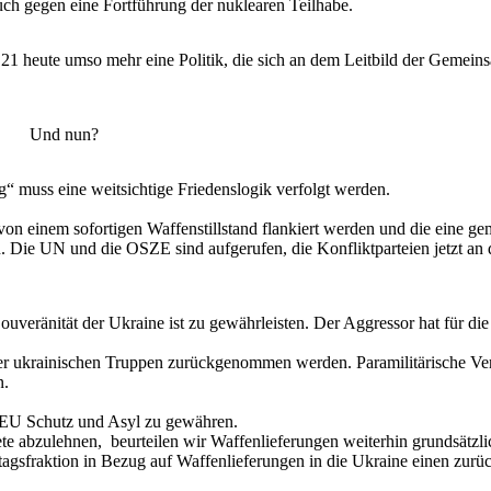
ch gegen eine Fortführung der nuklearen Teilhabe.
 21 heute umso mehr eine Politik, die sich an dem Leitbild der Gemein
Und nun?
“ muss eine weitsichtige Friedenslogik verfolgt werden.
 von einem sofortigen Waffenstillstand flankiert werden und die eine g
. Die UN und die OSZE sind aufgerufen, die Konfliktparteien jetzt an
uveränität der Ukraine ist zu gewährleisten. Der Aggressor hat für di
r ukrainischen Truppen zurückgenommen werden. Paramilitärische V
n.
er EU Schutz und Asyl zu gewähren.
e abzulehnen, beurteilen wir Waffenlieferungen weiterhin grundsätzlic
agsfraktion in Bezug auf Waffenlieferungen in die Ukraine einen zurü