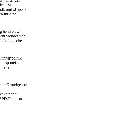
y“ unter der
chts standen in
dt, und „Unsere
n für eine
 heißt es: „In
icht wendet sich
d ökologische
tinnenpolitik,
enspartei sein.
terter
r im Grundgesetz
m
t keinerlei
e SPD-Fraktion