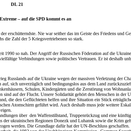
DL 21
 Extreme – auf die SPD kommt es an
le der erschütterndste. Nie war seither das im Geiste des Friedens und G
hs die Zahl der 5 Kriegsvertriebenen so stark.
eit 1990 so nah. Der Angriff der Russischen Föderation auf die Ukrain
vielfältige Verbindungen sowie politisches Vertrauen. Er ist deshalb un
ieg Russlands auf die Ukraine wegen der massiven Verletzung der Char
n auf, sich unverzüglich und bedingungslos aus dem Land zurückzuzie
nkenhäusern, Schulen, Kindergärten und die Zerstörung von Wohnanl
n sind auf der Flucht. Unsere Solidarität gehört den Menschen in der 
d, die den Geflüchteten helfen und ihre Situation ein Stück erträglic
sischen Atomschirm geführt wird. Auch deshalb muss jede weitere Eskal
weigen.
rhandlungen über den Waffenstillstand, Truppenrückzug und eine künfti
us der ukrainischen Regionen Donezk und Luhansk sowie die Krim geh
zogen werden. Die Grundlage dafür hat der UN-Beschluss geschaffen.