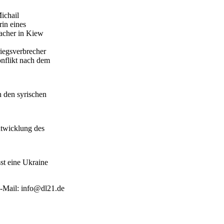
ichail
in eines
macher in Kiew
riegsverbrecher
onflikt nach dem
n den syrischen
ntwicklung des
sst eine Ukraine
-Mail: info@dl21.de