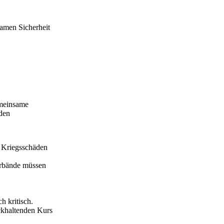
samen Sicherheit
emeinsame
 den
e Kriegsschäden
erbände müssen
h kritisch.
ckhaltenden Kurs