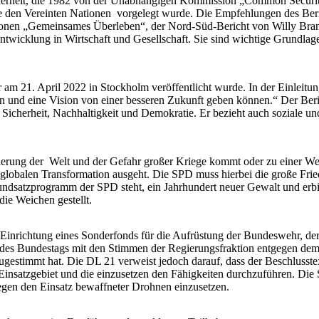
icherheit, die 1982 von der Unabhängigen Kommission „Common Securit
 den Vereinten Nationen vorgelegt wurde. Die Empfehlungen des Beri
en „Gemeinsames Überleben“, der Nord-Süd-Bericht von Willy Bran
twicklung in Wirtschaft und Gesellschaft. Sie sind wichtige Grundlage
m 21. April 2022 in Stockholm veröffentlicht wurde. In der Einleitung
en und eine Vision von einer besseren Zukunft geben können.“ Der Ber
cherheit, Nachhaltigkeit und Demokratie. Er bezieht auch soziale un
sierung der Welt und der Gefahr großer Kriege kommt oder zu einer Wel
globalen Transformation ausgeht. Die SPD muss hierbei die große Fried
ndsatzprogramm der SPD steht, ein Jahrhundert neuer Gewalt und erbit
die Weichen gestellt.
 Einrichtung eines Sonderfonds für die Aufrüstung der Bundeswehr, de
ss des Bundestags mit den Stimmen der Regierungsfraktion entgegen de
estimmt hat. Die DL 21 verweist jedoch darauf, dass der Beschlusstex
, Einsatzgebiet und die einzusetzen den Fähigkeiten durchzuführen. Di
gegen den Einsatz bewaffneter Drohnen einzusetzen.