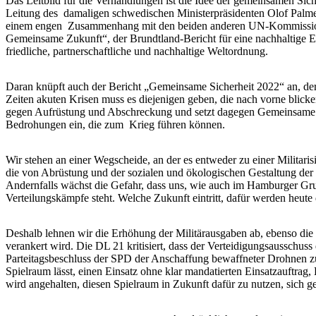
Das Leitbild für die Verhandlungen ist die Idee der gemeinsamen S
Leitung des damaligen schwedischen Ministerpräsidenten Olof Palme
einem engen Zusammenhang mit den beiden anderen UN-Kommission
Gemeinsame Zukunft“, der Brundtland-Bericht für eine nachhaltige En
friedliche, partnerschaftliche und nachhaltige Weltordnung.
Daran knüpft auch der Bericht „Gemeinsame Sicherheit 2022“ an, der a
Zeiten akuten Krisen muss es diejenigen geben, die nach vorne blick
gegen Aufrüstung und Abschreckung und setzt dagegen Gemeinsame Si
Bedrohungen ein, die zum Krieg führen können.
Wir stehen an einer Wegscheide, an der es entweder zu einer Militari
die von Abrüstung und der sozialen und ökologischen Gestaltung der 
Andernfalls wächst die Gefahr, dass uns, wie auch im Hamburger Gru
Verteilungskämpfe steht. Welche Zukunft eintritt, dafür werden heute 
Deshalb lehnen wir die Erhöhung der Militärausgaben ab, ebenso die
verankert wird. Die DL 21 kritisiert, dass der Verteidigungsausschu
Parteitagsbeschluss der SPD der Anschaffung bewaffneter Drohnen zug
Spielraum lässt, einen Einsatz ohne klar mandatierten Einsatzauftrag
wird angehalten, diesen Spielraum in Zukunft dafür zu nutzen, sich 