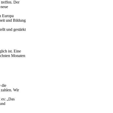
 treffen. Der
 neue
in Europa
beit und Bildung
llt und gestärkt
ich ist. Eine
nächsten Monaten
 die
 zahlen. Wir
 es: „Das
 und