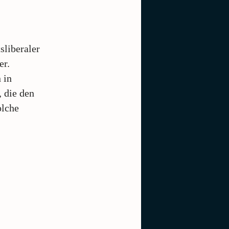
sliberaler
er.
 in
, die den
olche