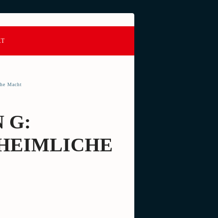
KT
che Macht
N G:
NHEIMLICHE