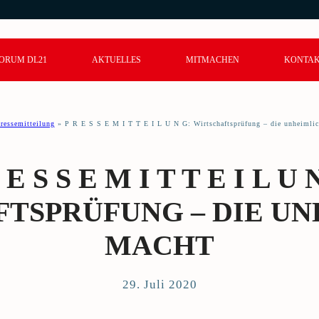
ORUM DL21
AKTUELLES
MITMACHEN
KONTA
ressemitteilung
»
P R E S S E M I T T E I L U N G: Wirtschaftsprüfung – die unheimli
 E S S E M I T T E I L U 
TSPRÜFUNG – DIE U
MACHT
29. Juli 2020