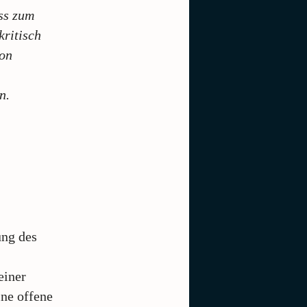
ss zum
kritisch
ion
n.
ung des
einer
ine offene