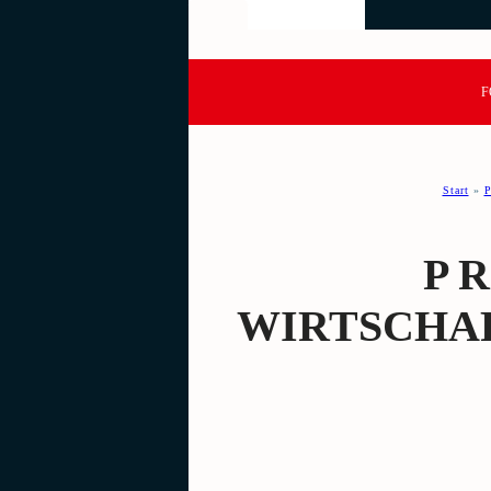
F
Start
»
P
P R
WIRTSCHAF