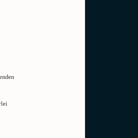
e
henden
lei