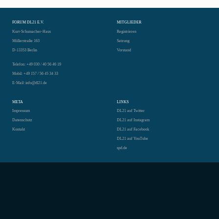
FORUM DL21 E.V.
MITGLIEDER
Kurt-Schumacher-Haus
Registrieren
Müllerstraße 163
Satzung
D-13353 Berlin
Vorstand
Telefon: +49 030 / 40 56 46 19
Mobil: +49 157 / 56 45 34 33
E-Mail: info@dl21.de
META
LINKS
Impressum
DL21 auf Twitter
Datenschutz
DL21 auf Instagram
Kontakt
DL21 auf Facebook
DL21 auf YouTube
spd.de