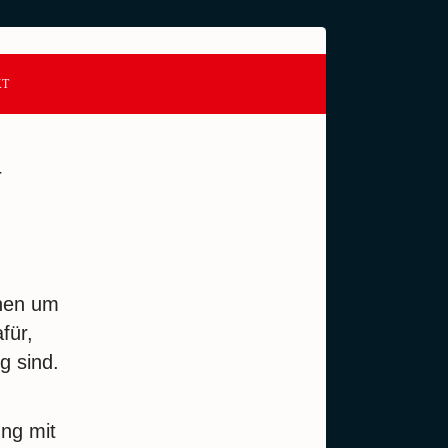
KT
N
onen um
für,
g sind.
ung mit