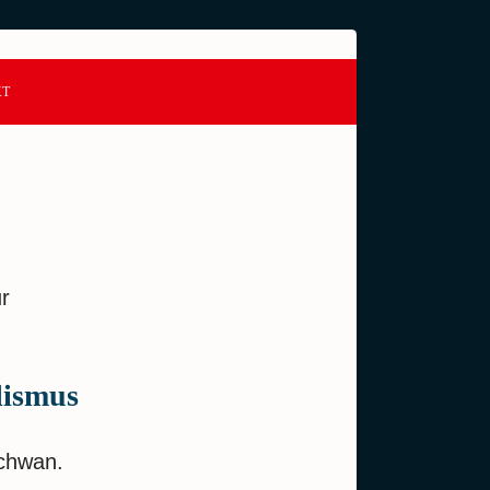
KT
ur
lismus
Schwan.