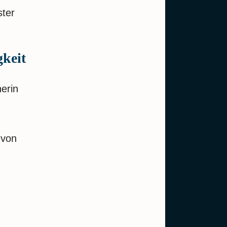
ster
gkeit
herin
 von