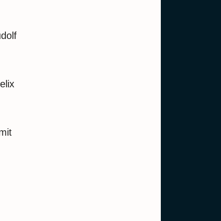
dolf
elix
mit