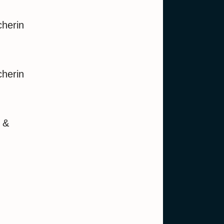
cherin
cherin
 &