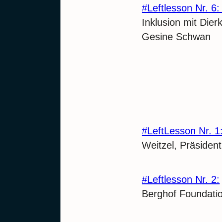
#Leftlesson Nr. 6
Inklusion mit Dier
Gesine Schwan
#LeftLesson Nr. 1
Weitzel, Präsident
#Leftlesson Nr. 2:
Berghof Foundati