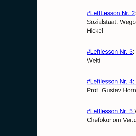
#LeftLesson Nr. 2
Sozialstaat: Wegb
Hickel
#Leftlesson Nr. 3
:
Welti
#Leftlesson Nr. 4
Prof. Gustav Hor
#Leftlesson Nr. 5
Chefökonom Ver.d