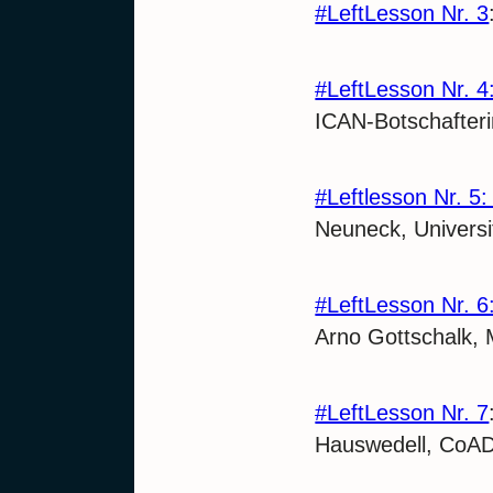
#LeftLesson Nr. 3
#LeftLesson Nr. 4
ICAN-Botschafteri
#Leftlesson Nr. 5
Neuneck, Univers
#LeftLesson Nr. 6
Arno Gottschalk,
#LeftLesson Nr. 7
Hauswedell, CoA