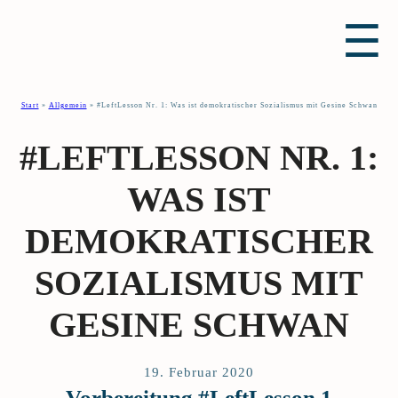
☰
Start
»
Allgemein
»
#LeftLesson Nr. 1: Was ist demokratischer Sozialismus mit Gesine Schwan
#LEFTLESSON NR. 1:
WAS IST
DEMOKRATISCHER
SOZIALISMUS MIT
GESINE SCHWAN
19. Februar 2020
Vorbereitung #LeftLesson 1