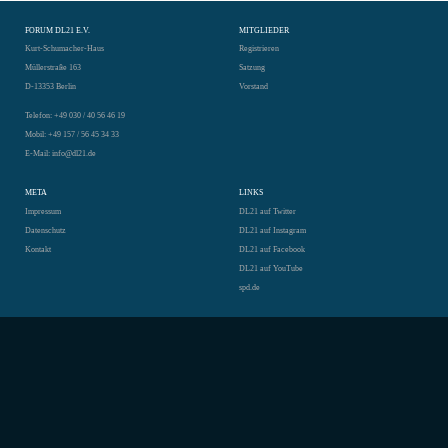
FORUM DL21 E.V.
MITGLIEDER
Kurt-Schumacher-Haus
Registrieren
Müllerstraße 163
Satzung
D-13353 Berlin
Vorstand
Telefon: +49 030 / 40 56 46 19
Mobil: +49 157 / 56 45 34 33
E-Mail: info@dl21.de
META
LINKS
Impressum
DL21 auf Twitter
Datenschutz
DL21 auf Instagram
Kontakt
DL21 auf Facebook
DL21 auf YouTube
spd.de