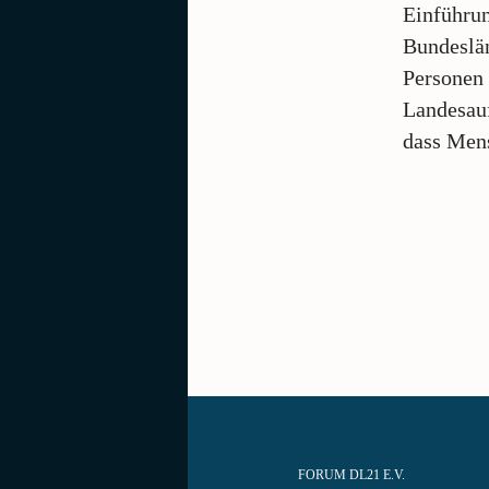
Einführu
Bundeslän
Personen 
Landesau
dass Mens
FORUM DL21 E.V.