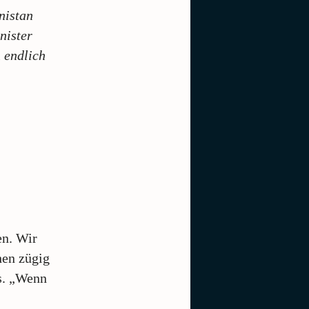
nistan
nister
 endlich
en. Wir
hen zügig
s. „Wenn