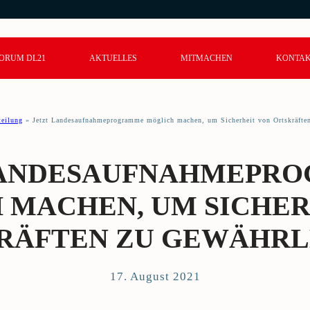
ORUM DL21
AKTUELLES
MITMACHEN
KONTA
teilung
»
Jetzt Landesaufnahmeprogramme möglich machen, um Sicherheit von Ortskräften
LANDESAUFNAHMEPR
 MACHEN, UM SICHER
RÄFTEN ZU GEWÄHRL
17. August 2021