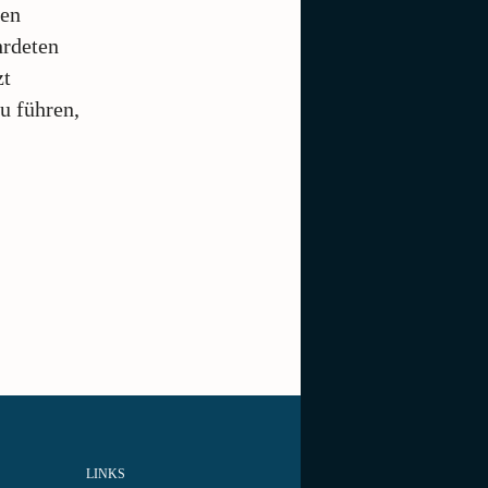
ten
hrdeten
zt
u führen,
LINKS