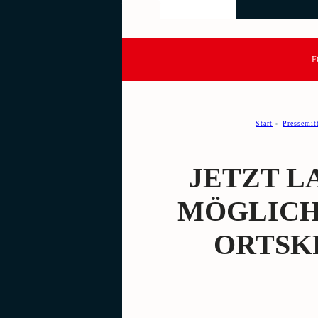
F
Start
»
Pressemit
JETZT 
MÖGLICH
ORTSK