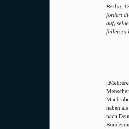
Berlin, 1
fordert d
auf, sei
fallen zu 
„Mehrere 
Menschenr
Machtübe
haben als
nach Deut
Bundesinn