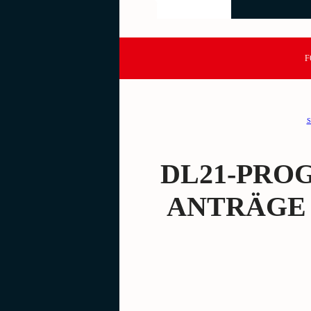
F
S
DL21-PRO
ANTRÄGE 