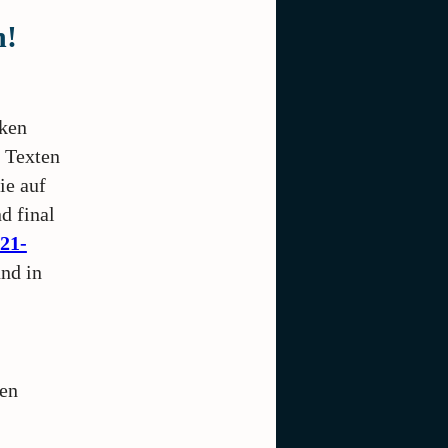
h!
nken
 Texten
ie auf
d final
21-
nd in
den