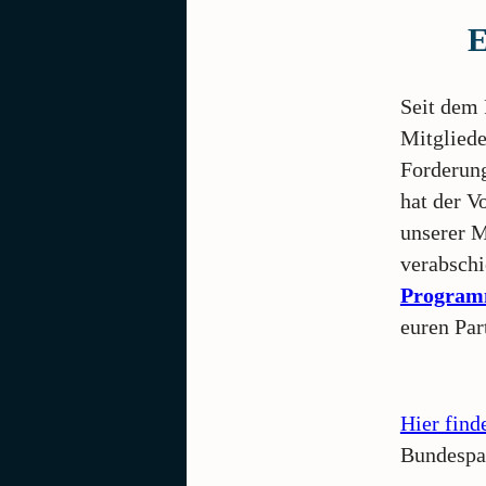
E
Seit dem
Mitgliede
Forderung
hat der V
unserer M
verabschi
Program
euren Par
Hier find
Bundespar