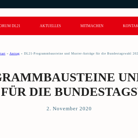
ORUM DL21
AKTUELLES
MITMACHEN
KONTA
tart
»
Antrag
»
DL21-Programmbausteine und Muster-Anträge für die Bundestagswahl 20
GRAMMBAUSTEINE UN
FÜR DIE BUNDESTAGS
2. November 2020