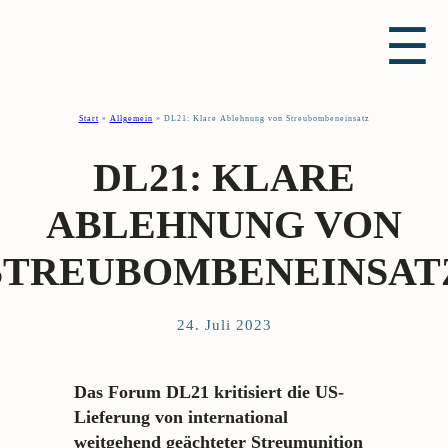
☰
Start
»
Allgemein
»
DL21: Klare Ablehnung von Streubombeneinsatz
DL21: KLARE
ABLEHNUNG VON
STREUBOMBENEINSAT
24. Juli 2023
Das Forum DL21 kritisiert die US-
Lieferung von international
weitgehend geächteter Streumunition