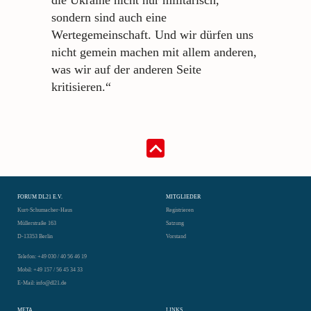
sondern sind auch eine
Wertegemeinschaft. Und wir dürfen uns
nicht gemein machen mit allem anderen,
was wir auf der anderen Seite
kritisieren.“
FORUM DL21 E.V.
MITGLIEDER
Kurt-Schumacher-Haus
Registrieren
Müllerstraße 163
Satzung
D-13353 Berlin
Vorstand
Telefon: +49 030 / 40 56 46 19
Mobil: +49 157 / 56 45 34 33
E-Mail: info@dl21.de
META
LINKS