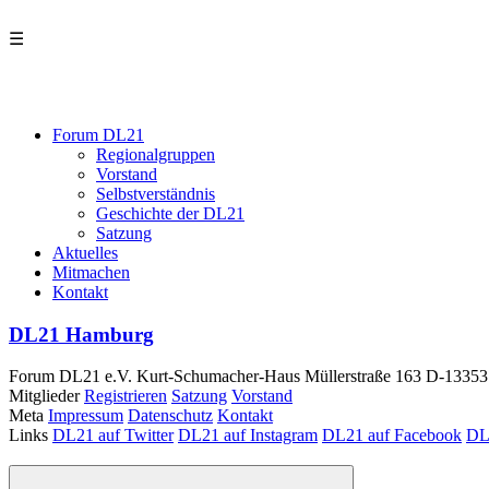
☰
Forum DL21
Regionalgruppen
Vorstand
Selbstverständnis
Geschichte der DL21
Satzung
Aktuelles
Mitmachen
Kontakt
DL21 Hamburg
Forum DL21 e.V.
Kurt-Schumacher-Haus
Müllerstraße 163
D-13353 
Mitglieder
Registrieren
Satzung
Vorstand
Meta
Impressum
Datenschutz
Kontakt
Links
DL21 auf Twitter
DL21 auf Instagram
DL21 auf Facebook
DL