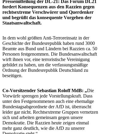
Pressemitteilung der DL-21:
Das Forum DL21
fordert Konsequenzen aus den Razzien gegen
rechtsextreme Verschwörer und Querdenker
und begrüßt das konsequente Vorgehen der
Staatsanwaltschaft.
In dem wohl größten Anti-Terroreinsatz in der
Geschichte der Bundesrepublik haben rund 3000
Beamte aus Bund und Ländern bei Razzien ca. 50
Personen festgenommen. Die Bundesanwaltschaft
wirft ihnen vor, eine terroristische Vereinigung
gebildet zu haben, um die verfassungsmäßige
Ordnung der Bundesrepublik Deutschland zu
beseitigen.
Co-Vorsitzender Sebastian Roloff MdB: „
Die
Vorwürfe sprengen jede Vorstellungskraft. Dass
unter den Festgenommenen auch eine ehemalige
Bundestagsabgeordnete der AfD ist, überrascht
leider gar nicht. Rechtsextreme Gruppen vernetzen
sich und arbeiten gemeinsam gegen unsere
Demokratie. Die Razzien heute zeigen einmal
mehr ganz deutlich, wie die AfD zu unserer
Demokratie steht.“