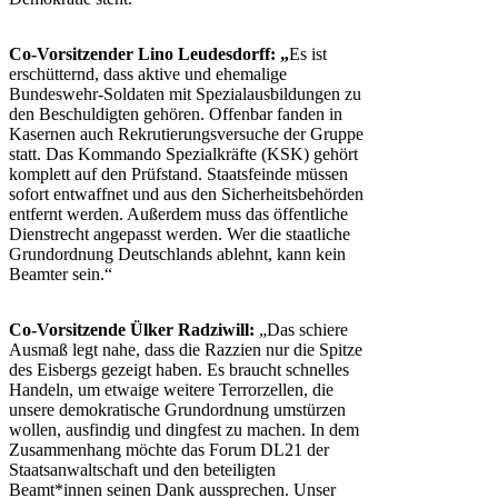
Co-Vorsitzender Lino Leudesdorff: „
Es ist
erschütternd, dass aktive und ehemalige
Bundeswehr-Soldaten mit Spezialausbildungen zu
den Beschuldigten gehören. Offenbar fanden in
Kasernen auch Rekrutierungsversuche der Gruppe
statt. Das Kommando Spezialkräfte (KSK) gehört
komplett auf den Prüfstand. Staatsfeinde müssen
sofort entwaffnet und aus den Sicherheitsbehörden
entfernt werden. Außerdem muss das öffentliche
Dienstrecht angepasst werden. Wer die staatliche
Grundordnung Deutschlands ablehnt, kann kein
Beamter sein.“
Co-Vorsitzende Ülker Radziwill:
„Das schiere
Ausmaß legt nahe, dass die Razzien nur die Spitze
des Eisbergs gezeigt haben. Es braucht schnelles
Handeln, um etwaige weitere Terrorzellen, die
unsere demokratische Grundordnung umstürzen
wollen, ausfindig und dingfest zu machen. In dem
Zusammenhang möchte das Forum DL21 der
Staatsanwaltschaft und den beteiligten
Beamt*innen seinen Dank aussprechen. Unser