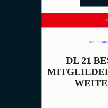
F
Start
»
Allgeme
DL 21 BE
ITGLIEDER
EITER