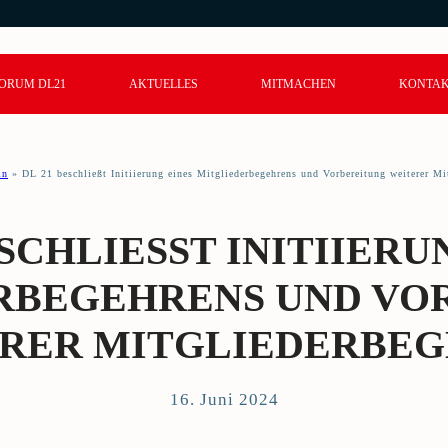
ORUM DL21
AKTUELLES
MITMACHEN
KONTA
in
»
DL 21 beschließt Initiierung eines Mitgliederbegehrens und Vorbereitung weiterer Mi
SCHLIESST INITIIERUN
BEGEHRENS UND VORB
ER MITGLIEDERBEG
16. Juni 2024