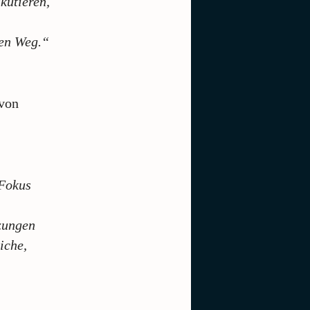
kutieren,
hen Weg.“
 von
 Fokus
,
zungen
iche,