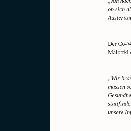
„Am nächs
ob sich d
Austeritä
Der Co-Vo
Malottki 
„Wir brau
müssen so
Gesundhei
stattfind
unsere In