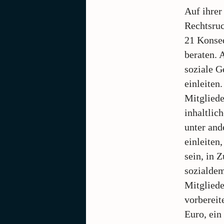
Auf ihrer
Rechtsruc
21 Konse
beraten. 
soziale G
einleiten
Mitgliede
inhaltlic
unter and
einleiten
sein, in 
sozialdem
Mitgliede
vorbereit
Euro, ein