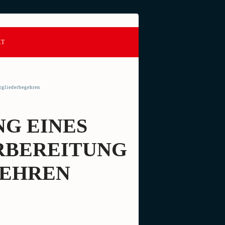
KT
tgliederbegehren
G EINES M
EREITUNG W
EHREN