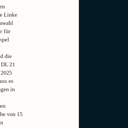
en
e Linke
pawahl
r für
mpel
d die
e DL 21
 2025
uss es
ngen in
den
öhe von 15
in