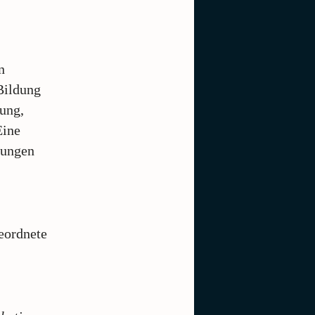
n
Bildung
dung,
Eine
gungen
eordnete