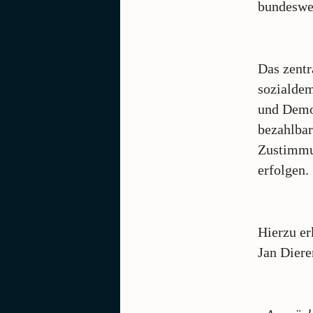
bundeswe
Das zentr
sozialdem
und Demok
bezahlba
Zustimmu
erfolgen.
Hierzu er
Jan Diere