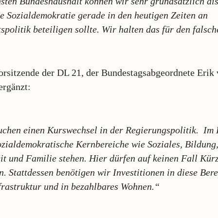
ten Bundeshaushalt können wir sehr grundsätzlich dis
ie Sozialdemokratie gerade in den heutigen Zeiten an
tspolitik beteiligen sollte. Wir halten das für den falsc
rsitzende der DL 21, der Bundestagsabgeordnete Erik
ergänzt:
chen einen Kurswechsel in der Regierungspolitik. Im
zialdemokratische Kernbereiche wie Soziales, Bildung
t und Familie stehen. Hier dürfen auf keinen Fall Kür
en. Stattdessen benötigen wir Investitionen in diese Bere
frastruktur und in bezahlbares Wohnen.“