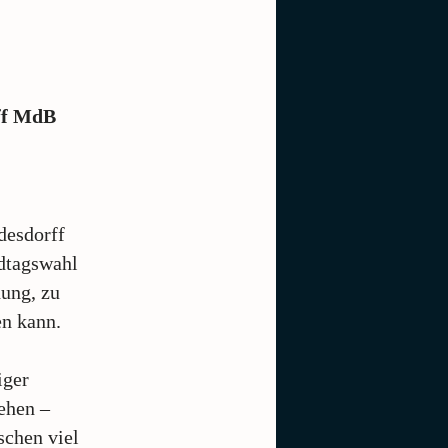
off MdB
desdorff
dtagswahl
dung, zu
en kann.
iger
ehen –
schen viel