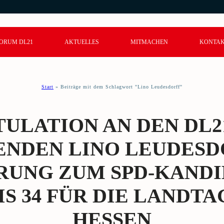
ORUM DL21
AKTUELLES
MITMACHEN
KONTA
Start
»
Beiträge mit dem Schlagwort "Lino Leudesdorff"
ULATION AN DEN DL2
ENDEN LINO LEUDESD
RUNG ZUM SPD-KANDI
S 34 FÜR DIE LANDTA
HESSEN