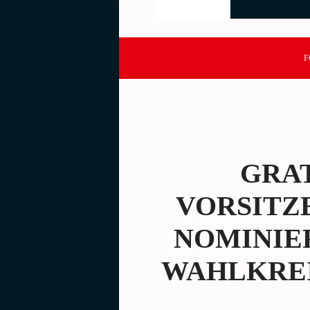
F
GRAT
VORSITZ
NOMINIE
WAHLKREI