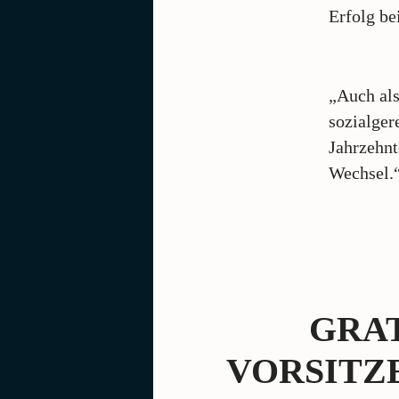
Erfolg b
„Auch als
sozialger
Jahrzehnt
Wechsel.
GRAT
VORSITZ