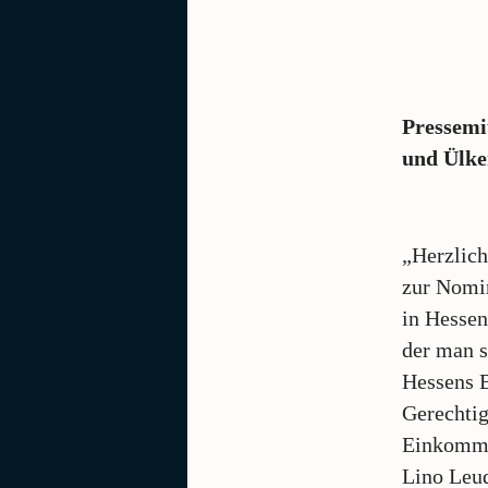
Pressemi
und Ülke
„Herzlic
zur Nomin
in Hessen
der man s
Hessens B
Gerechtig
Einkommen
Lino Leud