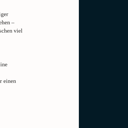
iger
ehen –
schen viel
eine
r einen