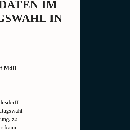
DATEN IM
GSWAHL IN
off MdB
desdorff
dtagswahl
dung, zu
en kann.