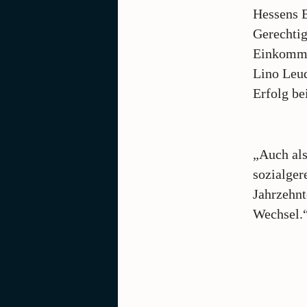
Hessens B
Gerechtig
Einkommen
Lino Leud
Erfolg b
„Auch als
sozialger
Jahrzehnt
Wechsel.