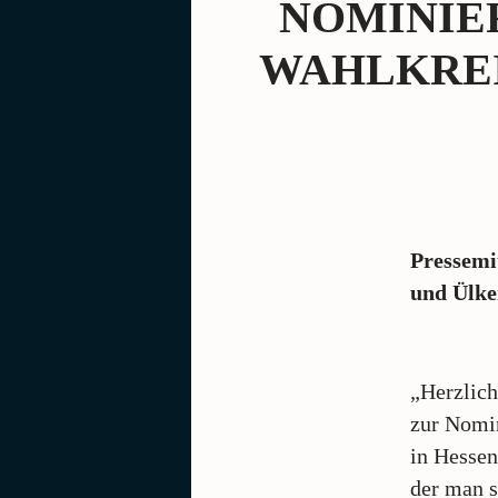
NOMINIE
WAHLKREI
Pressemi
und Ülke
„Herzlic
zur Nomin
in Hessen
der man s