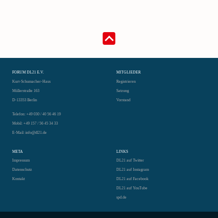
FORUM DL21 E.V.
MITGLIEDER
Kurt-Schumacher-Haus
Registrieren
Müllerstraße 163
Satzung
D-13353 Berlin
Vorstand
Telefon: +49 030 / 40 56 46 19
Mobil: +49 157 / 56 45 34 33
E-Mail: info@dl21.de
META
LINKS
Impressum
DL21 auf Twitter
Datenschutz
DL21 auf Instagram
Kontakt
DL21 auf Facebook
DL21 auf YouTube
spd.de