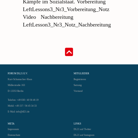
Kämpfe im Sozialstaat. Vorbereitung
LeftLessons3_Nr3_Vorbereitung_Notz
Video Nachbereitung
LeftLesson3_Nr3_Notz_Nachbereitung
FORUM DL21 E.V.
MITGLIEDER
Kurt-Schumacher-Haus
Registrieren
Müllerstraße 163
Satzung
D-13353 Berlin
Vorstand
Telefon: +49 030 / 40 56 46 19
Mobil: +49 157 / 56 45 34 33
E-Mail: info@dl21.de
META
LINKS
Impressum
DL21 auf Twitter
Datenschutz
DL21 auf Instagram