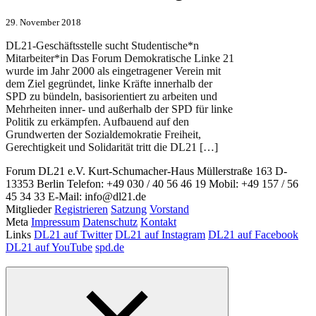
29. November 2018
DL21-Geschäftsstelle sucht Studentische*n
Mitarbeiter*in Das Forum Demokratische Linke 21
wurde im Jahr 2000 als eingetragener Verein mit
dem Ziel gegründet, linke Kräfte innerhalb der
SPD zu bündeln, basisorientiert zu arbeiten und
Mehrheiten inner- und außerhalb der SPD für linke
Politik zu erkämpfen. Aufbauend auf den
Grundwerten der Sozialdemokratie Freiheit,
Gerechtigkeit und Solidarität tritt die DL21 […]
Forum DL21 e.V.
Kurt-Schumacher-Haus
Müllerstraße 163
D-
13353 Berlin
Telefon: +49 030 / 40 56 46 19
Mobil: +49 157 / 56
45 34 33
E-Mail: info@dl21.de
Mitglieder
Registrieren
Satzung
Vorstand
Meta
Impressum
Datenschutz
Kontakt
Links
DL21 auf Twitter
DL21 auf Instagram
DL21 auf Facebook
DL21 auf YouTube
spd.de